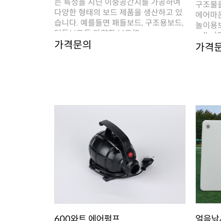
터들보드등 다양한 보드(Boa..
roller)등
가격문의
가격
600와트 에어펌프
얼음낚