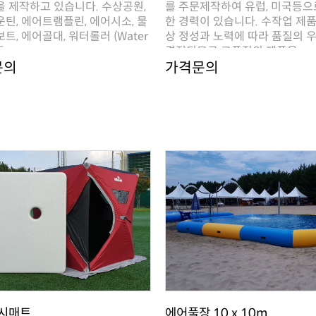
 ..
결정되므로 고품질의 제품을..
문의
가격문의
시매트
에어풀장 10 x 10m