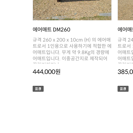
에어매트 DM260
에어매트
꿀렁거리거나 ..
꿀렁거리
444,000원
385,