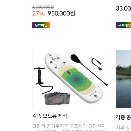
지및 단열효과 탁..
33,0
1,300,000원
27%
950,000원
각종 보드류 제작
각종 