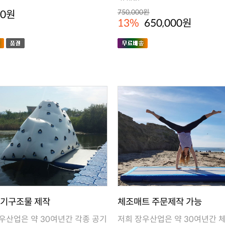
린색이..
00원
750,000원
13%
650,000원
공기구조물 제작
체조매트 주문제작 가능