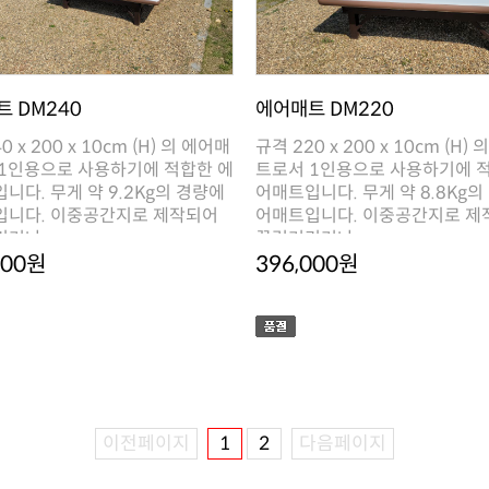
 DM240
에어매트 DM220
거나 ..
꿀렁거리거나 ..
000원
396,000원
이전페이지
1
2
다음페이지