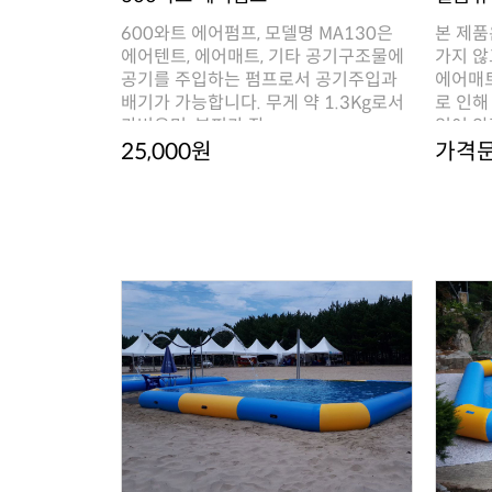
가벼우며, 부피가 작..
있어 안
25,000원
가격