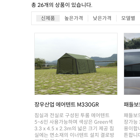
총
26
개의 상품이 있습니다.
신제품
높은가격
낮은가격
모델별
패들보
장우산업 에어텐트 M330GR
튼합니다