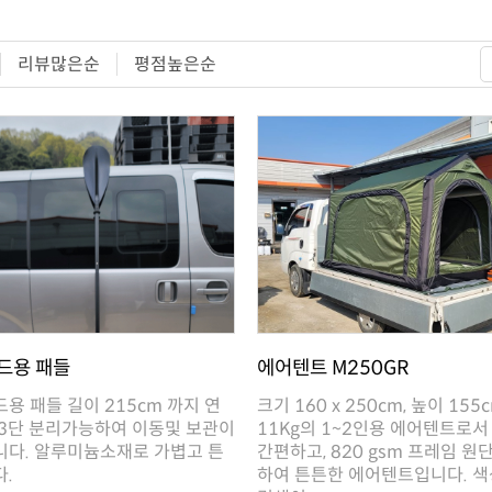
리뷰많은순
평점높은순
드용 패들
에어텐트 M250GR
.