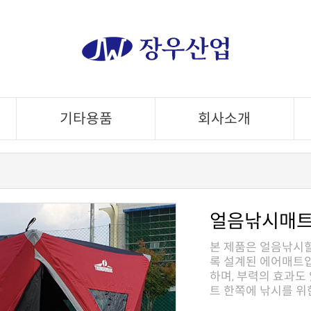
기타용품
회사소개
얼음낚시매
트 한쪽에 낚시를 위