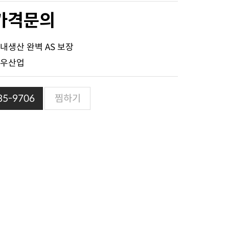
가격문의
내생산 완벽 AS 보장
우산업
5-9706
찜하기