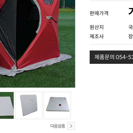
판매가격
원산지
국
제조사
장
제품문의 054-53