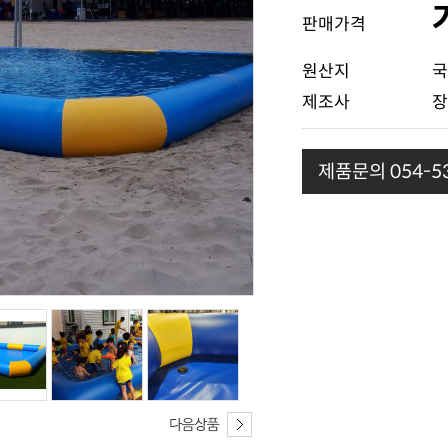
판매가격
원산지
국
제조사
장
제품문의 054-53