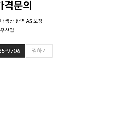
가격문의
내생산 완벽 AS 보장
우산업
5-9706
찜하기