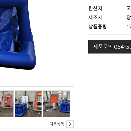
원산지
국
제조사
장
상품중량
1
제품문의 054-53