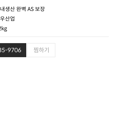
내생산 완벽 AS 보장
우산업
2kg
5-9706
찜하기