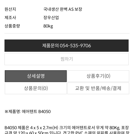
원산지
국내생산 완벽 AS 보장
제조사
장우산업
상품중량
80kg
제품문의 054-535-9706
찜하기
상세설명
상품후기(0)
상품문의(0)
교환 및 반품/배송/결제
※제품명: 에어텐트 B4050